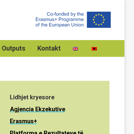
Outputs
Kontakt
Lidhjet kryesore
Agjencia Ekzekutive
Erasmus
+
Platforma e Rezultateve të