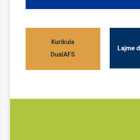
Kurikula
Lajme d
DualAFS