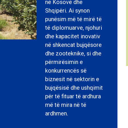
në Kosovë dhe
Shqipëri. Ai synon
punësim më të mirë të
të diplomuarve, njohuri
dhe kapacitet inovativ
në shkencat bujqësore
dhe zooteknike, si dhe
përmirësimin e
konkurrencës së
biznesit në sektorin e
bujqësisë dhe ushqimit
për të fituar të ardhura
më të mira në të
ardhmen.