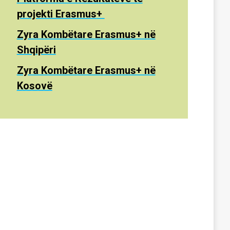
projekti Erasmus
+
Zyra Kombëtare
Erasmus+ në
Shqipëri
Zyra Kombëtare Erasmus+ në
Kosovë